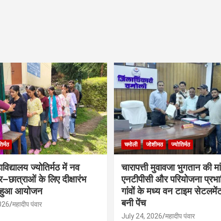
िर्मठ
चमोली
जोशीमठ
ज्योतिर्मठ
िद्यालय ज्योतिर्मठ में नव
चारापत्ती मुवावजा भुगतान की मा
्र–छात्राओं के लिए दीक्षारंभ
एनटीपीसी और परियोजना प्रभ
 हुआ आयोजन
गांवों के मध्य वन टाइम सेटलमे
बनी पेंच
026
महादीप पंवार
July 24, 2026
महादीप पंवार