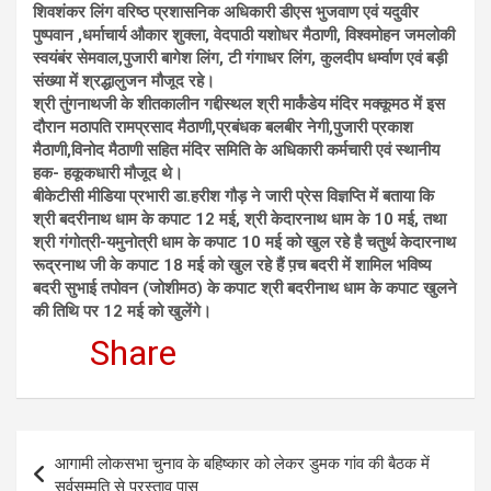
शिवशंकर लिंग वरिष्ठ प्रशासनिक अधिकारी डीएस भुजवाण एवं यदुवीर
पुष्पवान ,धर्माचार्य औकार शुक्ला, वेदपाठी यशोधर मैठाणी, विश्वमोहन जमलोकी
स्वयंबंर सेमवाल,पुजारी बागेश लिंग, टी गंगाधर लिंग, कुलदीप धर्म्वाण एवं बड़ी
संख्या में श्रद्धालुजन मौजूद रहे।
श्री तुंगनाथजी के शीतकालीन गद्दीस्थल श्री मार्कंडेय मंदिर मक्कूमठ में इस
दौरान मठापति रामप्रसाद मैठाणी,प्रबंधक बलबीर नेगी,पुजारी प्रकाश
मैठाणी,विनोद मैठाणी सहित मंदिर समिति के अधिकारी कर्मचारी एवं स्थानीय
हक- हकूकधारी मौजूद थे।
बीकेटीसी मीडिया प्रभारी डा.हरीश गौड़ ने जारी प्रेस विज्ञप्ति में बताया कि
श्री बदरीनाथ धाम के कपाट 12 मई, श्री केदारनाथ धाम के 10 मई, तथा
श्री गंगोत्री-यमुनोत्री धाम के कपाट 10 मई को खुल रहे है चतुर्थ केदारनाथ
रूद्रनाथ जी के कपाट 18 मई को खुल रहे हैं प़च बदरी में शामिल भविष्य
बदरी सुभाई तपोवन (जोशीमठ) के कपाट श्री बदरीनाथ धाम के कपाट खुलने
की तिथि पर 12 मई को खुलेंगे।
Share
Post
आगामी लोकसभा चुनाव के बहिष्कार को लेकर डुमक गांव की बैठक में
navigation
सर्वसम्मति से प्रस्ताव पास