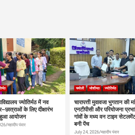
िर्मठ
चमोली
जोशीमठ
ज्योतिर्मठ
िद्यालय ज्योतिर्मठ में नव
चारापत्ती मुवावजा भुगतान की मा
्र–छात्राओं के लिए दीक्षारंभ
एनटीपीसी और परियोजना प्रभ
 हुआ आयोजन
गांवों के मध्य वन टाइम सेटलमे
बनी पेंच
026
महादीप पंवार
July 24, 2026
महादीप पंवार