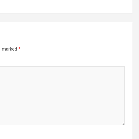
re marked
*