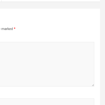
re marked
*