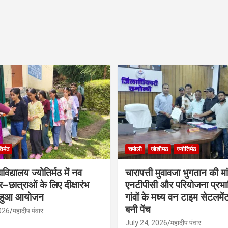
िर्मठ
चमोली
जोशीमठ
ज्योतिर्मठ
िद्यालय ज्योतिर्मठ में नव
चारापत्ती मुवावजा भुगतान की मा
्र–छात्राओं के लिए दीक्षारंभ
एनटीपीसी और परियोजना प्रभ
 हुआ आयोजन
गांवों के मध्य वन टाइम सेटलमे
बनी पेंच
026
महादीप पंवार
July 24, 2026
महादीप पंवार