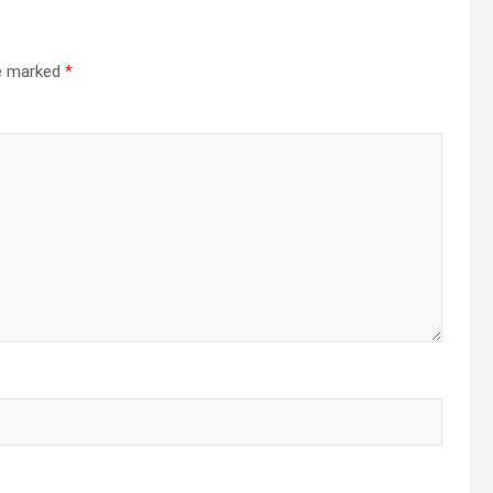
re marked
*