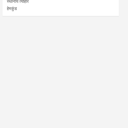
स्थानीय त्योहार
हेमकुंड