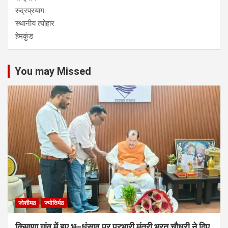
रुद्रप्रयाग
स्थानीय त्योहार
हेमकुंड
You may Missed
जोशीमठ
ज्योतिर्मठ
किमाणा गांव में हुए भू–धंसाव पर प्रभारी मंत्री भरत चौधरी ने दिए