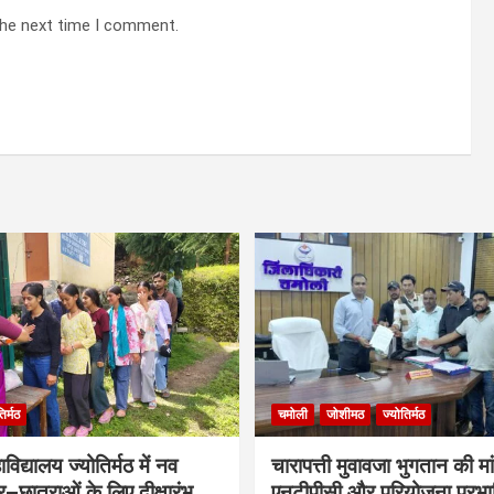
the next time I comment.
िर्मठ
चमोली
जोशीमठ
ज्योतिर्मठ
िद्यालय ज्योतिर्मठ में नव
चारापत्ती मुवावजा भुगतान की मा
्र–छात्राओं के लिए दीक्षारंभ
एनटीपीसी और परियोजना प्रभ